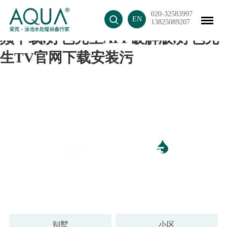
020-32583997
好色先生APP最新下载入口,好色视
EN
13825089207
频下载,好色先生APP破解版,好色先
生TV官网下载安装污
超十万好色先生APP破解版 见证好色先生APP最新下载入
口优良品质
别墅
小区