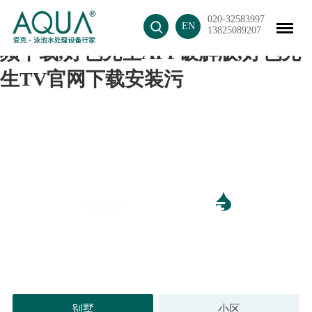
020-32583997
好色先生APP最新下载入口,好色视
EN
13825089207
频下载,好色先生APP破解版,好色先
生TV官网下载安装污
超十万好色先生APP破解版 见证好色先生APP最新下载入
口优良品质
别墅
小区