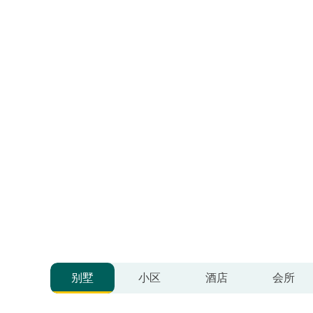
超十万好色
别墅
小区
酒店
会所