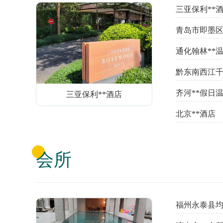
三亚保利**
青岛市即墨区
通化翰林**
黔东南西江千
齐河**假日
三亚保利**酒店
北京**酒店
会所
福州永泰县均