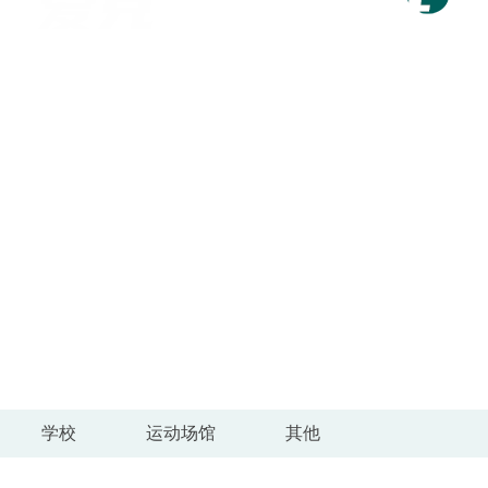
先生APP破解版 见证好色先生APP最新下载
学校
运动场馆
其他