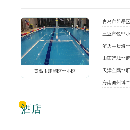
青岛市即墨区
三亚市悦**
澄迈县后海*
山西运城**
天津金隅**
青岛市即墨区**小区
海南儋州博*
酒店