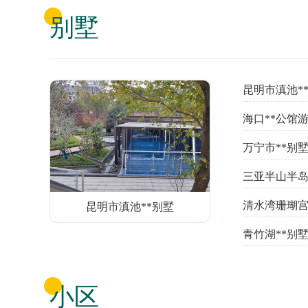
别墅
昆明市滇池*
海口**公馆
万宁市**别
三亚半山半岛
清水湾珊瑚宫
昆明市滇池**别墅
青竹湖**别
小区