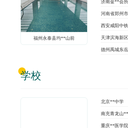
济南金**会
河南省郑州市
西安咸阳中铁
天津滨海新区
福州永泰县均**山前
德州禹城东岳
学校
北京**中学
南充青龙山*
重庆**医学