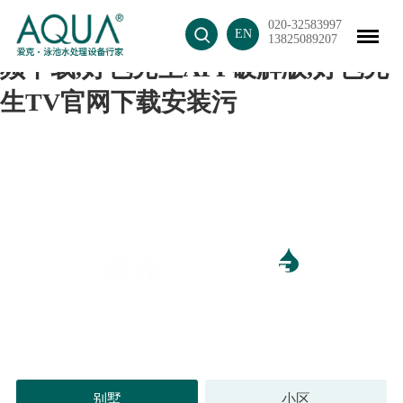
020-32583997
好色先生APP最新下载入口,好色视
EN
13825089207
频下载,好色先生APP破解版,好色先
生TV官网下载安装污
超十万好色先生APP破解版 见证好色先生APP最新下载入
口优良品质
别墅
小区